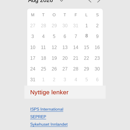
M
T
O
T
F
L
S
27
28
29
30
31
1
2
8
3
4
5
6
7
9
10
11
12
13
14
15
16
17
18
19
20
21
22
23
24
25
26
27
28
29
30
31
1
2
3
4
5
6
Nyttige lenker
ISPS International
SEPREP
Sykehuset Innlandet