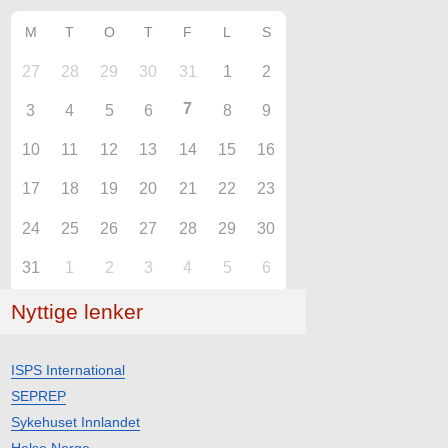
M
T
O
T
F
L
S
27
28
29
30
31
1
2
7
3
4
5
6
8
9
10
11
12
13
14
15
16
17
18
19
20
21
22
23
24
25
26
27
28
29
30
31
1
2
3
4
5
6
Nyttige lenker
ISPS International
SEPREP
Sykehuset Innlandet