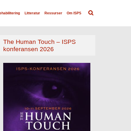
ehabilitering
Litteratur
Ressurser
Om ISPS
The Human Touch – ISPS
konferansen 2026