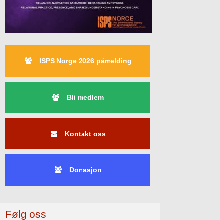
ISPS Norge 2026 påmelding
Bli medlem
Kontakt oss
Donasjon
Følg oss