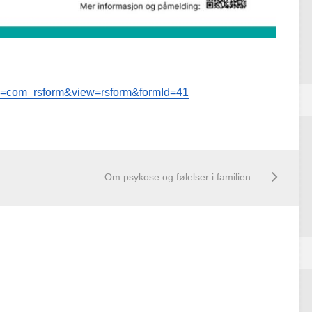
ion=com_rsform&view=rsform&formId=41
Om psykose og følelser i familien