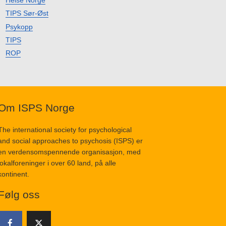
Helse Norge
TIPS Sør-Øst
Psykopp
TIPS
ROP
Om ISPS Norge
The international society for psychological
and social approaches to psychosis (ISPS) er
en verdensomspennende organisasjon, med
lokalforeninger i over 60 land, på alle
kontinent.
Følg oss