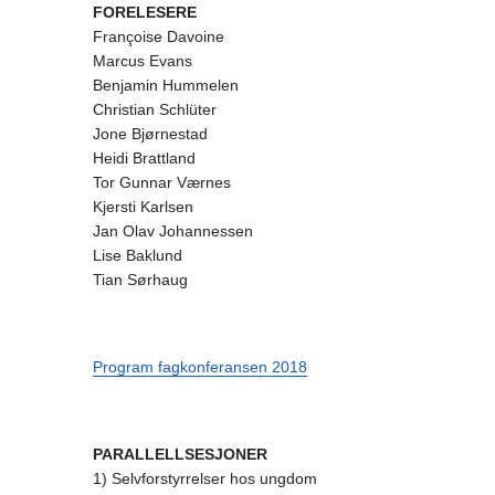
FORELESERE
Françoise Davoine
Marcus Evans
Benjamin Hummelen
Christian Schlüter
Jone Bjørnestad
Heidi Brattland
Tor Gunnar Værnes
Kjersti Karlsen
Jan Olav Johannessen
Lise Baklund
Tian Sørhaug
Program fagkonferansen 2018
PARALLELLSESJONER
1) Selvforstyrrelser hos ungdom