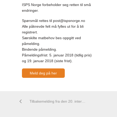
ISPS Norge forbeholder seg retten til små
endringer.
Spørsmål rettes til post@ispsnorge.no
Alle påkrevde felt må fylles ut for å bli
registrert.
Særskilte matbehov bes oppgitt ved
påmelding.
Bindende påmelding.
Påmeldingsfrist: 5. januar 2018 (tidlig pris)
og 19. januar 2018 (siste frist).
Meld deg på her
Tilbakemelding fra den 20. internasjonale ISPS konferansen i Liverpool 30/8 – 3/9 2017