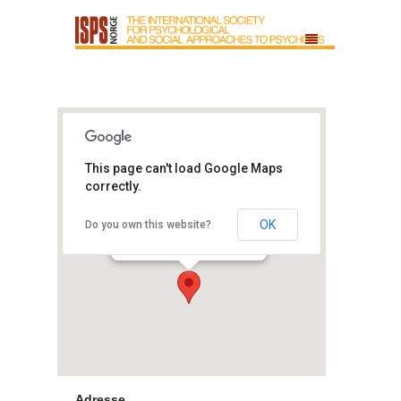
Kilden Teater-
This page can't load Google Maps
og Konserthus
correctly.
Sjølystveien 2 - Kristiansand
OK
Do you own this website?
S
Arrangement
Adresse