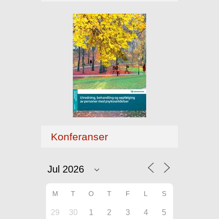
Konferanser
M
T
O
T
F
L
S
29
30
1
2
3
4
5