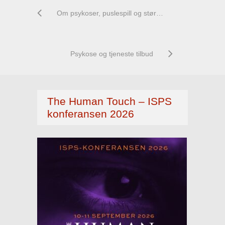
Om psykoser, puslespill og størrelser som ikke passer alle.
Psykose og tjeneste tilbud
The Human Touch – ISPS
konferansen 2026