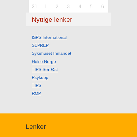
31
1
2
3
4
5
6
Nyttige lenker
ISPS International
SEPREP
Sykehuset Innlandet
Helse Norge
TIPS Sør-Øst
Psykopp
TIPS
ROP
Lenker