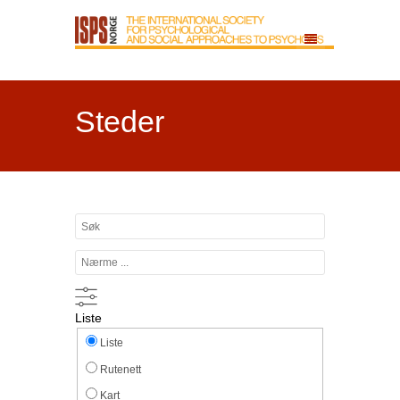
Steder
Søk
Nærme
...
Liste
Søkeresultatvisningstype
Liste
Rutenett
Kart