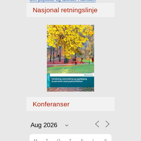
Nasjonal retningslinje
Konferanser
M
T
O
T
F
L
S