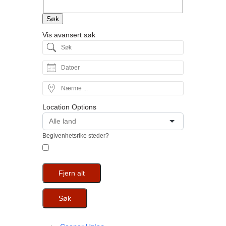
Søk
Vis avansert søk
Søk
Datoer
Nærme
...
Location Options
Land
Begivenhetsrike steder?
Fjern alt
Søk