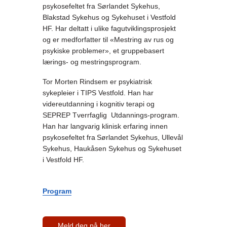
psykosefeltet fra Sørlandet Sykehus,
Blakstad Sykehus og Sykehuset i Vestfold
HF. Har deltatt i ulike fagutviklingsprosjekt
og er medforfatter til «Mestring av rus og
psykiske problemer», et gruppebasert
lærings- og mestringsprogram.
Tor Morten Rindsem er psykiatrisk
sykepleier i TIPS Vestfold. Han har
videreutdanning i kognitiv terapi og
SEPREP Tverrfaglig Utdannings-program.
Han har langvarig klinisk erfaring innen
psykosefeltet fra Sørlandet Sykehus, Ullevål
Sykehus, Haukåsen Sykehus og Sykehuset
i Vestfold HF.
Program
Meld deg på her