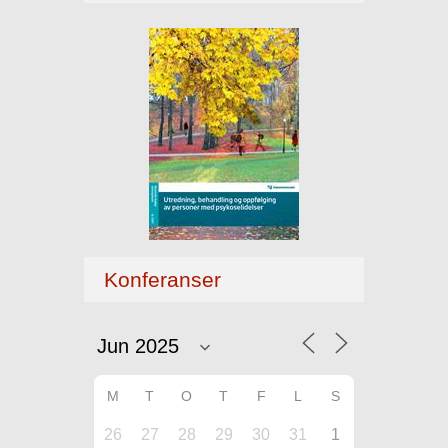
Konferanser
M
T
O
T
F
L
S
26
27
28
29
30
31
1