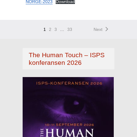
NORGE-2023
Download
1
2
3
…
33
Next
The Human Touch – ISPS
konferansen 2026